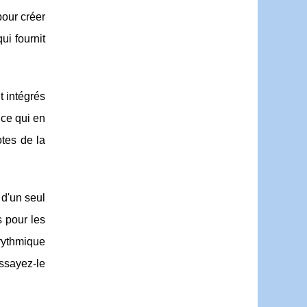
pour créer
ui fournit
t intégrés
 ce qui en
otes de la
 d'un seul
s pour les
 rythmique
essayez-le